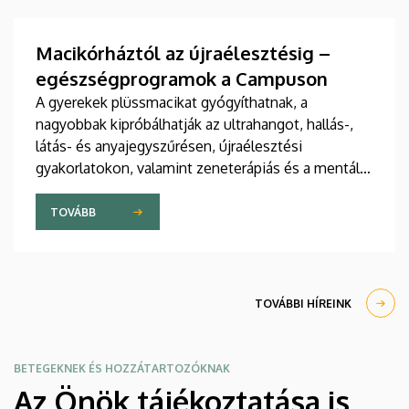
tudományos folyóiratában. A nemzetközi
együttműködésben készült publikáció egyik
szerzője a Debreceni Egyetem egyetemi tanára.
Macikórháztól az újraélesztésig –
egészségprogramok a Campuson
A gyerekek plüssmacikat gyógyíthatnak, a
nagyobbak kipróbálhatják az ultrahangot, hallás-,
látás- és anyajegyszűrésen, újraélesztési
gyakorlatokon, valamint zeneterápiás és a mentális
egészséget támogató prevenciós foglalkozásokon
is részt vehetnek a július 22-én kezdődő Campus
TOVÁBB
Fesztiválon. A Debreceni Egyetem Klinikai
Központja és az Általános Orvostudományi Kar
sokszínű programokat kínál a fesztiválozóknak az
Egyetem téren felállított faházaknál, illetve a
TOVÁBBI HÍREINK
Sportdiagnosztikai, Életmód- és Terápiás
Központban.
BETEGEKNEK ÉS HOZZÁTARTOZÓKNAK
Az Önök tájékoztatása is