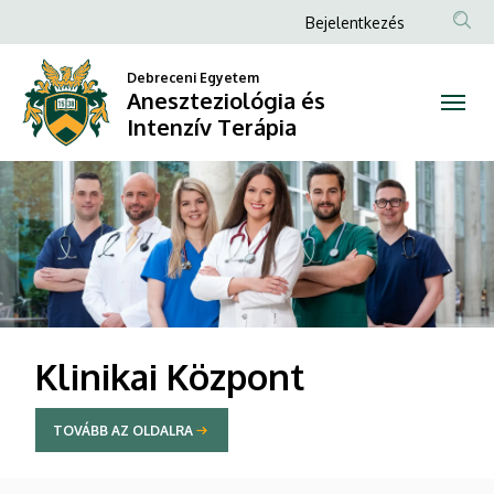
Aneszteziológia
Anonim
Bejelentkezés
Felhasználói
és
Debreceni Egyetem
fiók
Aneszteziológia és
Intenzív
menüje
Intenzív Terápia
Terápia
DIAVETÍTÉS
Klinikai Központ
TOVÁBB AZ OLDALRA