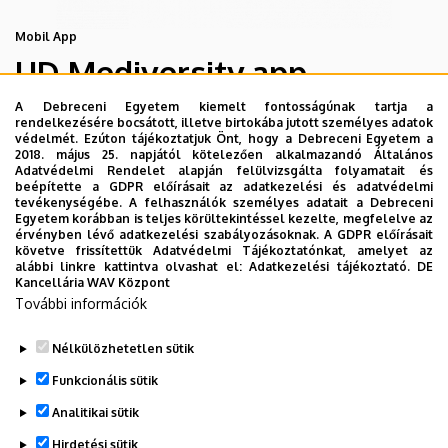
Mobil App
UD Mediversity app
A Debreceni Egyetem kiemelt fontosságúnak tartja a
rendelkezésére bocsátott, illetve birtokába jutott személyes adatok
Az UD Mediversity mobilalkalmazás a Debreceni Egyetem
védelmét. Ezúton tájékoztatjuk Önt, hogy a Debreceni Egyetem a
előremutató fejlesztése, melynek célja, hogy a betegek
2018. május 25. napjától kötelezően alkalmazandó Általános
Adatvédelmi Rendelet alapján felülvizsgálta folyamatait és
és a hozzátartozók egyszerűen, gyorsan
beépítette a GDPR előírásait az adatkezelési és adatvédelmi
eligazodhassanak a Klinikai Központ szolgáltatásai
tevékenységébe. A felhasználók személyes adatait a Debreceni
Egyetem korábban is teljes körültekintéssel kezelte, megfelelve az
között, mert az Ön egészsége a mi prioritásunk. A
érvényben lévő adatkezelési szabályozásoknak. A GDPR előírásait
Debreceni Egyetem egészségügyi ellátáskereső
követve frissítettük Adatvédelmi Tájékoztatónkat, amelyet az
alábbi linkre kattintva olvashat el:
Adatkezelési tájékoztató.
DE
alkalmazása lehetővé teszi felhasználói számára az
Kancellária WAV Központ
egyetem egészségügyi információihoz való naprakész
További információk
hozzáférést.
Nélkülözhetetlen sütik
TOVÁBBI INFORMÁCIÓK
Funkcionális sütik
Analitikai sütik
Hirdetési sütik