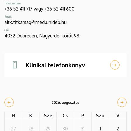
Telefonszám
+36 52 411 717 vagy +36 52 411 600
Email
aitk.titkarsag@med.unideb.hu
Cím
4032 Debrecen, Nagyerdei körút 98.
Klinikai telefonkönyv
2026. augusztus
H
K
Sze
Cs
P
Szo
V
27
28
29
30
31
1
2