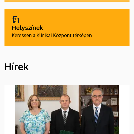
Helyszínek
Keressen a Klinikai Központ térképen
Hírek
HÍREK