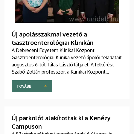
Új ápolásszakmai vezető a
Gasztroenterológiai Klinikán
A Debreceni Egyetem Klinikai Központ
Gasztroenterológiai Klinika vezető ápolói feladatait
augusztus 6-tól Tálas László látja el. A felkérést
Szabó Zoltán professzor, a Klinikai Központ
elnöke, valamint Szőllősi Anna ápolási és
szakdolgozói igazgató adta át pénteken
TOVÁBB
ünnepélyes keretek között az Elnöki Hivatalban.
Új parkolót alakítottak ki a Kenézy
Campuson