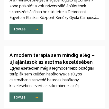
A 87 várakozóhelyet magába foglaló új zone-in-
zone parkolót a volt nővérszálló épületének
szomszédságában hozták létre a Debreceni
Egyetem Klinikai Központ Kenézy Gyula Campusán.
Az új területet várhatóan augusztusban nyitják meg
a járművek előtt.
TOVÁBB
A modern terápia sem mindig elég –
új ajánlások az asztma kezelésében
Egyes esetekben még a legmodernebb biológiai
terápiák sem kellően hatékonyak a súlyos
asztmában szenvedő betegek hatékony
kezelésében, ezért a szakemberek az új
gyógyszerek kifejlesztésére irányuló kutatások
felgyorsítását sürgetik. A témában a közelmúltban
TOVÁBB
jelent meg tanulmány a világ egyik legrangosabb