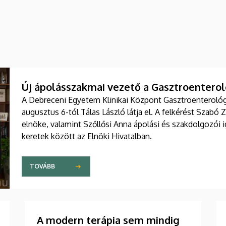
Új ápolásszakmai vezető a Gasztroenteroló
A Debreceni Egyetem Klinikai Központ Gasztroenterológia
augusztus 6-tól Tálas László látja el. A felkérést Szabó 
elnöke, valamint Szőllősi Anna ápolási és szakdolgozói
keretek között az Elnöki Hivatalban.
TOVÁBB
A modern terápia sem mindig