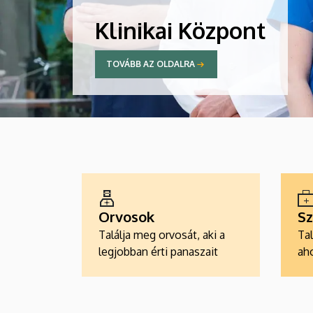
Klinikai Központ
TOVÁBB AZ OLDALRA
ALKALMAZÁSOK
Orvosok
Sz
Találja meg orvosát, aki a
Tal
legjobban érti panaszait
aho