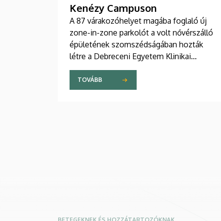
Kenézy Campuson
A 87 várakozóhelyet magába foglaló új
zone-in-zone parkolót a volt nővérszálló
épületének szomszédságában hozták
létre a Debreceni Egyetem Klinikai
Központ Kenézy Gyula Campusán. Az új
területet várhatóan augusztusban nyitják
TOVÁBB
meg a járművek előtt.
BETEGEKNEK ÉS HOZZÁTARTOZÓKNAK