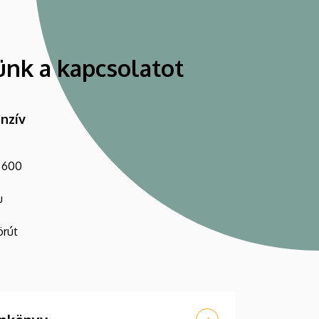
ünk a kapcsolatot
enzív
1 600
u
örút