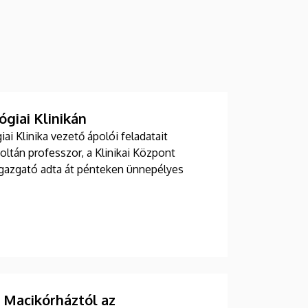
giai Klinikán
i Klinika vezető ápolói feladatait
Zoltán professzor, a Klinikai Központ
 igazgató adta át pénteken ünnepélyes
Macikórháztól az