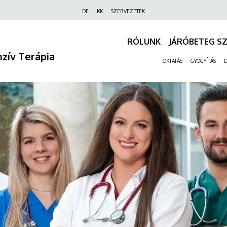
Felső
DE
KK
SZERVEZETEK
navigáció
RÓLUNK
JÁRÓBETEG S
nzív Terápia
OKTATÁS
GYÓGYÍTÁS
D