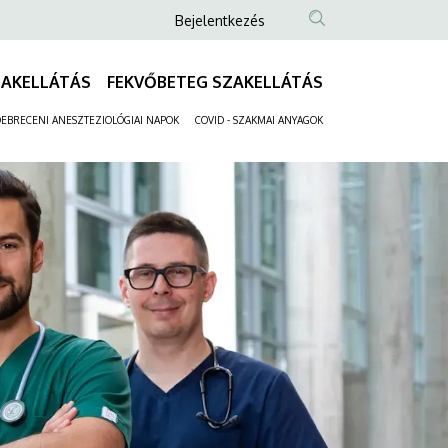
Anonim
Bejelentkezés
Felhasználói
fiók
ZAKELLÁTÁS
FEKVŐBETEG SZAKELLÁTÁS
Fő
menüje
navigáció
EBRECENI ANESZTEZIOLÓGIAI NAPOK
COVID - SZAKMAI ANYAGOK
Másodlagos
navigáció