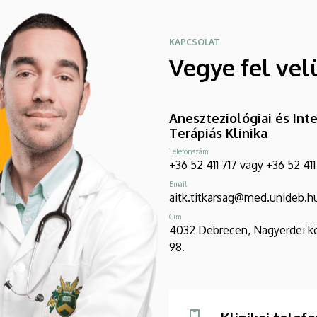
KAPCSOLAT
Vegye fel vel
Aneszteziológiai és Int
Terápiás Klinika
Telefonszám
+36 52 411 717 vagy +36 52 41
Email
aitk.titkarsag@med.unideb.h
Cím
4032 Debrecen, Nagyerdei k
98.