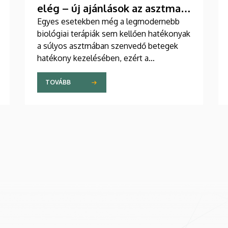
elég – új ajánlások az asztma
kezelésében
Egyes esetekben még a legmodernebb
biológiai terápiák sem kellően hatékonyak
a súlyos asztmában szenvedő betegek
hatékony kezelésében, ezért a
szakemberek az új gyógyszerek
kifejlesztésére irányuló kutatások
TOVÁBB
felgyorsítását sürgetik. A témában a
közelmúltban jelent meg tanulmány a
világ egyik legrangosabb tudományos
folyóiratában. A nemzetközi
együttműködésben készült publikáció
egyik szerzője a Debreceni Egyetem
egyetemi tanára.