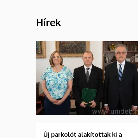
Hírek
HÍREK
Új parkolót alakítottak ki a