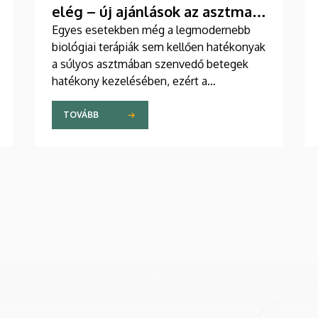
elég – új ajánlások az asztma
kezelésében
Egyes esetekben még a legmodernebb
biológiai terápiák sem kellően hatékonyak
a súlyos asztmában szenvedő betegek
hatékony kezelésében, ezért a
szakemberek az új gyógyszerek
kifejlesztésére irányuló kutatások
TOVÁBB
felgyorsítását sürgetik. A témában a
közelmúltban jelent meg tanulmány a
világ egyik legrangosabb tudományos
folyóiratában. A nemzetközi
együttműködésben készült publikáció
egyik szerzője a Debreceni Egyetem
egyetemi tanára.