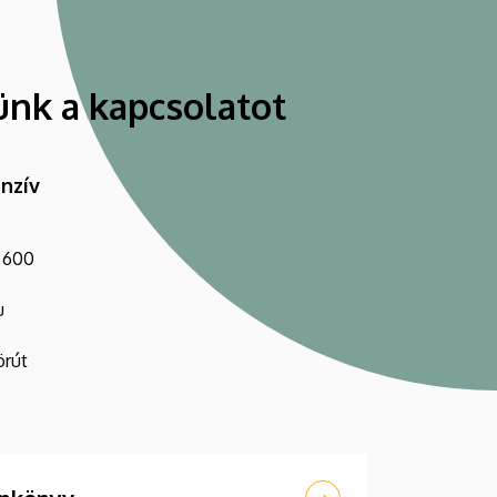
ünk a kapcsolatot
enzív
1 600
u
örút