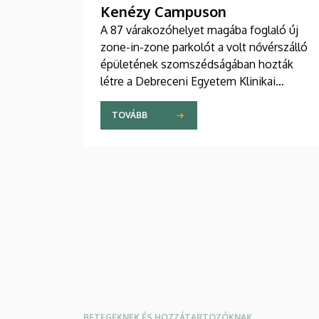
Kenézy Campuson
A 87 várakozóhelyet magába foglaló új
zone-in-zone parkolót a volt nővérszálló
épületének szomszédságában hozták
létre a Debreceni Egyetem Klinikai
Központ Kenézy Gyula Campusán. Az új
területet várhatóan augusztusban nyitják
TOVÁBB
meg a járművek előtt.
BETEGEKNEK ÉS HOZZÁTARTOZÓKNAK