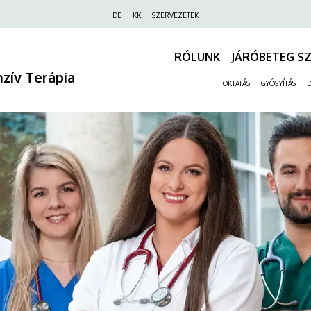
Felső
DE
KK
SZERVEZETEK
navigáció
RÓLUNK
JÁRÓBETEG S
nzív Terápia
OKTATÁS
GYÓGYÍTÁS
D