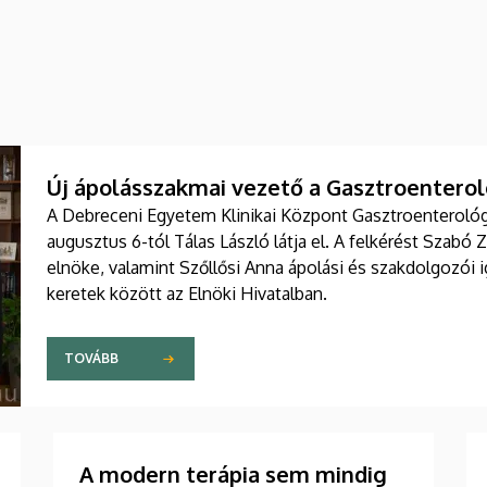
Új ápolásszakmai vezető a Gasztroenteroló
A Debreceni Egyetem Klinikai Központ Gasztroenterológia
augusztus 6-tól Tálas László látja el. A felkérést Szabó 
elnöke, valamint Szőllősi Anna ápolási és szakdolgozói
keretek között az Elnöki Hivatalban.
TOVÁBB
A modern terápia sem mindig