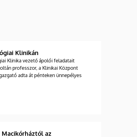
giai Klinikán
i Klinika vezető ápolói feladatait
Zoltán professzor, a Klinikai Központ
 igazgató adta át pénteken ünnepélyes
Macikórháztól az