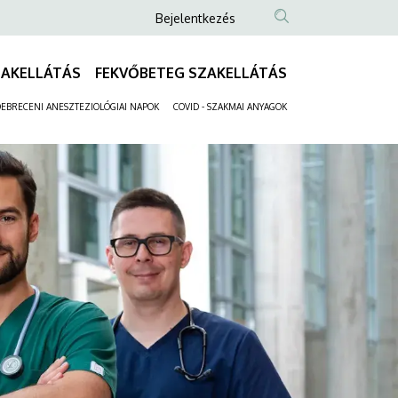
Anonim
Bejelentkezés
Felhasználói
fiók
ZAKELLÁTÁS
FEKVŐBETEG SZAKELLÁTÁS
Fő
menüje
navigáció
EBRECENI ANESZTEZIOLÓGIAI NAPOK
COVID - SZAKMAI ANYAGOK
Másodlagos
navigáció