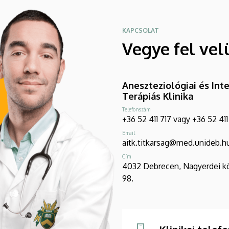
KAPCSOLAT
Vegye fel vel
Aneszteziológiai és Int
Terápiás Klinika
Telefonszám
+36 52 411 717 vagy +36 52 41
Email
aitk.titkarsag@med.unideb.h
Cím
4032 Debrecen, Nagyerdei k
98.