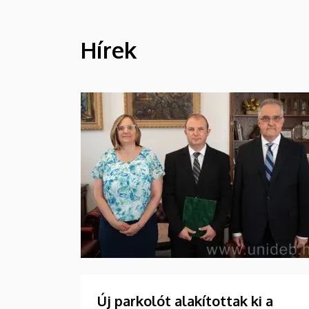
Hírek
HÍREK
Új parkolót alakítottak ki a