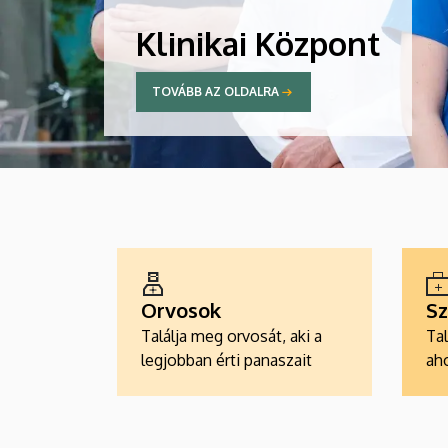
Klinikai Központ
TOVÁBB AZ OLDALRA
ALKALMAZÁSOK
Orvosok
Sz
Találja meg orvosát, aki a
Tal
legjobban érti panaszait
aho